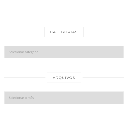
CATEGORIAS
Categorias
Ar
ARQUIVOS