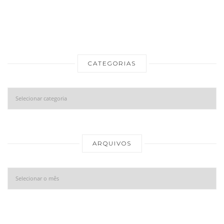
CATEGORIAS
Categorias
Ar
ARQUIVOS