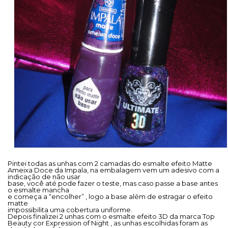
Pintei todas as unhas com 2 camadas do esmalte efeito Matte
Ameixa Doce da Impala, na embalagem vem um adesivo com a
indicação de não usar
base, você até pode fazer o teste, mas caso passe a base antes
o esmalte mancha
e começa a “encolher” , logo a base além de estragar o efeito
matte
impossibilita uma cobertura uniforme.
Depois finalizei 2 unhas com o esmalte efeito 3D da marca Top
Beauty cor Expression of Night , as unhas escolhidas foram as