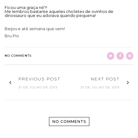
Ficou uma graça né?!
Me lembrou bastante aqueles chicletes de ovinhos de
dinossauro que eu adorava quando pequena!
Beijos e até semana que vem!
Bru Pio
NO COMMENTS
PREVIOUS POST
NEXT POST
31 DE JULHO DE 2013
31 DE JULHO DE 2013
NO COMMENTS