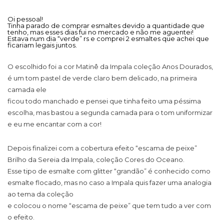
Oi pessoal!
Tinha parado de comprar esmaltes devido a quantidade que
tenho, mas esses dias fui no mercado e não me aguentei!
Estava num dia “verde” rs e comprei 2 esmaltes que achei que
ficariam legais juntos.
O escolhido foi a cor Matinê da Impala coleção Anos Dourados,
é um tom pastel de verde claro bem delicado, na primeira
camada ele
ficou todo manchado e pensei que tinha feito uma péssima
escolha, mas bastou a segunda camada para o tom uniformizar
e eu me encantar com a cor!
Depois finalizei com a cobertura efeito “escama de peixe”
Brilho da Sereia da Impala, coleção Cores do Oceano.
Esse tipo de esmalte com glitter “grandão” é conhecido como
esmalte flocado, mas no caso a Impala quis fazer uma analogia
ao tema da coleção
e colocou o nome “escama de peixe” que tem tudo a ver com
o efeito.