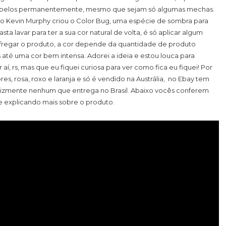
cabelos permanentemente, mesmo que sejam só algumas mechas.
liano Kevin Murphy criou o Color Bug, uma espécie de sombra para
sta lavar para ter a sua cor natural de volta, é só aplicar algum
esfregar o produto, a cor depende da quantidade de produto
s até uma cor bem intensa. Adorei a ideia e estou louca para
aí, rs, mas que eu fiquei curiosa para ver como fica eu fiquei! Por
es, rosa, roxo e laranja e só é vendido na Austrália, no Ebay tem
lizmente nenhum que entrega no Brasil. Abaixo vocês conferem
e explicando mais sobre o produto.