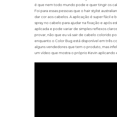
é que nem todo mundo pode e quer tingir os 
Foi para essas pessoas que o hair stylist austra
dar cor aos cabelos. A aplicação é super fácil e ba
spray no cabelo para ajudar na fixação e após 
aplicada e pode variar de simples reflexos claro
provar, não que eu vá sair de cabelo colorido por 
enquanto o Color Bug está disponível em três cor
alguns vendedores que tem o produto, mas infe
um vídeo que mostra o próprio Kevin aplicando 