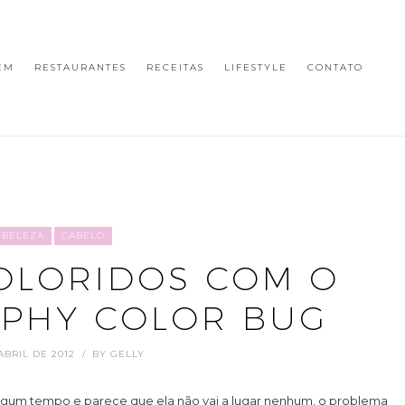
EM
RESTAURANTES
RECEITAS
LIFESTYLE
CONTATO
BELEZA
CABELO
OLORIDOS COM O
RPHY COLOR BUG
ABRIL DE 2012
BY
GELLY
 algum tempo e parece que ela não vai a lugar nenhum, o problema