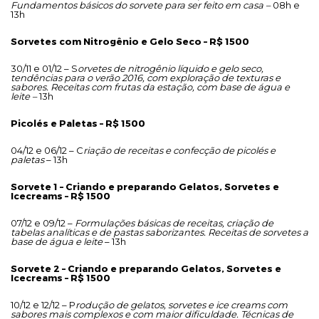
Fundamentos básicos do sorvete para ser feito em casa –
08h e
13h
Sorvetes com Nitrogênio e Gelo Seco – R$ 1500
30/11 e 01/12 – S
orvetes de nitrogênio líquido e gelo seco,
tendências para o verão 2016, com exploração de texturas e
sabores. Receitas com frutas da estação, com base de água e
leite –
13h
Picolés e Paletas – R$ 1500
04/12 e 06/12 – C
riação de receitas e confecção de picolés e
paletas
– 13h
Sorvete 1 – Criando e preparando Gelatos, Sorvetes e
Icecreams – R$ 1500
07/12 e 09/12 –
Formulações básicas de receitas, criação de
tabelas analíticas e de pastas saborizantes. Receitas de sorvetes a
base de água e leite
– 13h
Sorvete 2 – Criando e preparando Gelatos, Sorvetes e
Icecreams – R$ 1500
10/12 e 12/12 – P
rodução de gelatos, sorvetes e ice creams com
sabores mais complexos e com maior dificuldade. Técnicas de