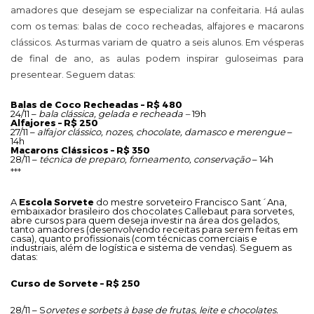
amadores que desejam se especializar na confeitaria. Há aulas
com os temas: balas de coco recheadas, alfajores e macarons
clássicos. As turmas variam de quatro a seis alunos. Em vésperas
de final de ano, as aulas podem inspirar guloseimas para
presentear. Seguem datas:
Balas de Coco Recheadas – R$ 480
24/11 –
bala clássica, gelada e recheada –
19h
Alfajores – R$ 250
27/11 –
alfajor clássico, nozes, chocolate, damasco e merengue
–
14h
Macarons Clássicos – R$ 350
28/11 –
técnica de preparo, forneamento, conservação
– 14h
***
A
Escola Sorvete
do mestre sorveteiro Francisco Sant´Ana,
embaixador brasileiro dos chocolates Callebaut para sorvetes,
abre cursos para quem deseja investir na área dos gelados,
tanto amadores (desenvolvendo receitas para serem feitas em
casa), quanto profissionais (com técnicas comerciais e
industriais, além de logística e sistema de vendas). Seguem as
datas:
Curso de Sorvete – R$ 250
28/11 – S
orvetes e sorbets à base de frutas, leite e chocolates.