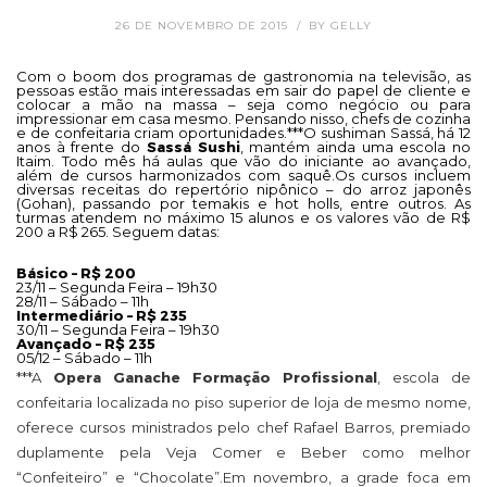
26 DE NOVEMBRO DE 2015
BY
GELLY
Com o boom dos programas de gastronomia na televisão, as
pessoas estão mais interessadas em sair do papel de cliente e
colocar a mão na massa – seja como negócio ou para
impressionar em casa mesmo. Pensando nisso, chefs de cozinha
e de confeitaria criam oportunidades.***O sushiman Sassá, há 12
anos à frente do
Sassá Sushi
, mantém ainda uma escola no
Itaim. Todo mês há aulas que vão do iniciante ao avançado,
além de cursos harmonizados com saquê.Os cursos incluem
diversas receitas do repertório nipônico – do arroz japonês
(Gohan), passando por temakis e hot holls, entre outros. As
turmas atendem no máximo 15 alunos e os valores vão de R$
200 a R$ 265. Seguem datas:
Básico – R$ 200
23/11 – Segunda Feira – 19h30
28/11 – Sábado – 11h
Intermediário – R$ 235
30/11 – Segunda Feira – 19h30
Avançado – R$ 235
05/12 – Sábado – 11h
***A
Opera Ganache Formação Profissional
, escola de
confeitaria localizada no piso superior de loja de mesmo nome,
oferece cursos ministrados pelo chef Rafael Barros, premiado
duplamente pela Veja Comer e Beber como melhor
“Confeiteiro” e “Chocolate”.Em novembro, a grade foca em