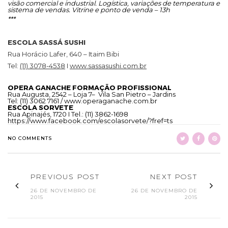
visão comercial e industrial. Logística, variações de temperatura e
sistema de vendas. Vitrine e ponto de venda – 13h
***
ESCOLA SASSÁ SUSHI
Rua Horácio Lafer, 640 – Itaim Bibi
Tel:
(11) 3078-4538
I
www.sassasushi.com.br
OPERA GANACHE FORMAÇÃO PROFISSIONAL
Rua Augusta, 2542 – Loja 7– Vila San Pietro – Jardins
Tel:
(11) 3062 7161
/
www.operaganache.com.br
ESCOLA SORVETE
Rua Apinajés, 1720 I Tel.:
(11) 3862-1698
https://www.facebook.com/escolasorvete/?fref=ts
NO COMMENTS
PREVIOUS POST
NEXT POST
26 DE NOVEMBRO DE
26 DE NOVEMBRO DE
2015
2015