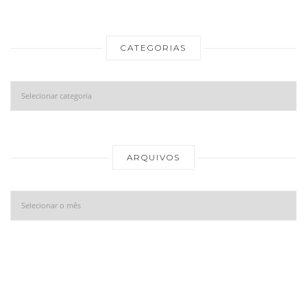
CATEGORIAS
Categorias
Ar
ARQUIVOS