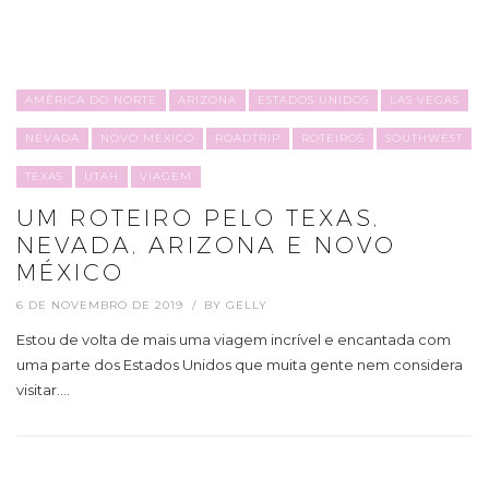
AMÉRICA DO NORTE
ARIZONA
ESTADOS UNIDOS
LAS VEGAS
NEVADA
NOVO MEXICO
ROADTRIP
ROTEIROS
SOUTHWEST
TEXAS
UTAH
VIAGEM
UM ROTEIRO PELO TEXAS,
NEVADA, ARIZONA E NOVO
MÉXICO
6 DE NOVEMBRO DE 2019
BY
GELLY
Estou de volta de mais uma viagem incrível e encantada com
uma parte dos Estados Unidos que muita gente nem considera
visitar.…