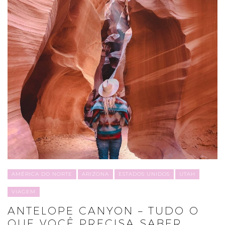
AMÉRICA DO NORTE
ARIZONA
ESTADOS UNIDOS
UTAH
VIAGEM
ANTELOPE CANYON – TUDO O
QUE VOCÊ PRECISA SABER