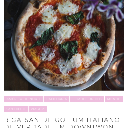
AMÉRICA DO NORTE
CALIFORNIA
ESTADOS UNIDOS
MUNDO
SAN DIEGO
VIAGEM
BIGA SAN DIEGO , UM ITALIANO
DE VERDADE EM DOWNTWON