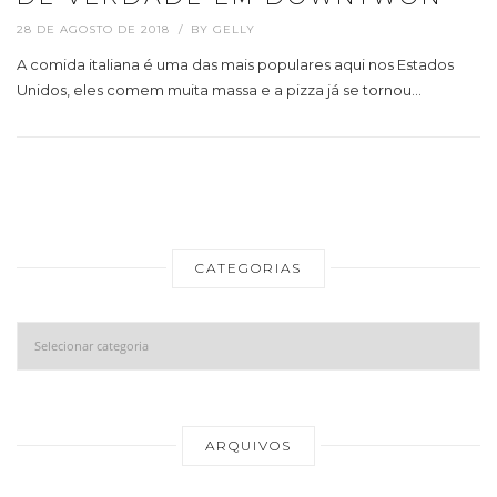
28 DE AGOSTO DE 2018
BY
GELLY
A comida italiana é uma das mais populares aqui nos Estados
Unidos, eles comem muita massa e a pizza já se tornou…
CATEGORIAS
Categorias
Ar
ARQUIVOS