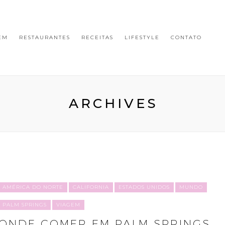
EM
RESTAURANTES
RECEITAS
LIFESTYLE
CONTATO
ARCHIVES
AMÉRICA DO NORTE
CALIFORNIA
ESTADOS UNIDOS
MUNDO
PALM SPRINGS
VIAGEM
ONDE COMER EM PALM SPRINGS