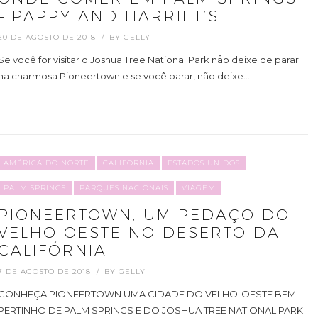
– PAPPY AND HARRIET’S
20 DE AGOSTO DE 2018
BY
GELLY
Se você for visitar o Joshua Tree National Park nåo deixe de parar
na charmosa Pioneertown e se você parar, não deixe…
AMÉRICA DO NORTE
CALIFORNIA
ESTADOS UNIDOS
PALM SPRINGS
PARQUES NACIONAIS
VIAGEM
PIONEERTOWN, UM PEDAÇO DO
VELHO OESTE NO DESERTO DA
CALIFÓRNIA
7 DE AGOSTO DE 2018
BY
GELLY
CONHEÇA PIONEERTOWN UMA CIDADE DO VELHO-OESTE BEM
PERTINHO DE PALM SPRINGS E DO JOSHUA TREE NATIONAL PARK