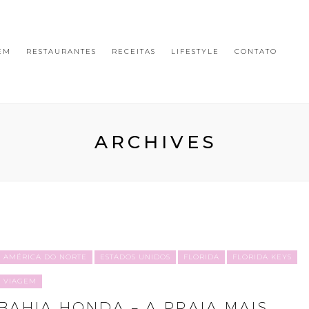
EM
RESTAURANTES
RECEITAS
LIFESTYLE
CONTATO
ARCHIVES
AMÉRICA DO NORTE
ESTADOS UNIDOS
FLORIDA
FLORIDA KEYS
VIAGEM
BAHIA HONDA – A PRAIA MAIS