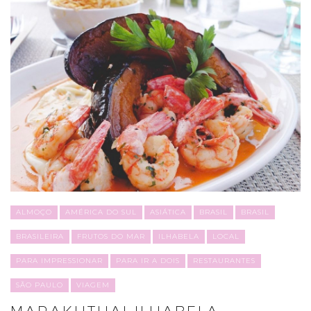
ALMOÇO
AMÉRICA DO SUL
ASIÁTICA
BRASIL
BRASIL
BRASILEIRA
FRUTOS DO MAR
ILHABELA
LOCAL
PARA IMPRESSIONAR
PARA IR A DOIS
RESTAURANTES
SÃO PAULO
VIAGEM