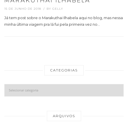
MARAKUTHAI ILHABELA
15 DE JUNHO DE 2018
BY
GELLY
Já tem post sobre o Marakuthai Ilhabela aqui no blog, mas nessa
minha última viagem pra lá fui pela primeira vez no…
CATEGORIAS
Categorias
Ar
ARQUIVOS