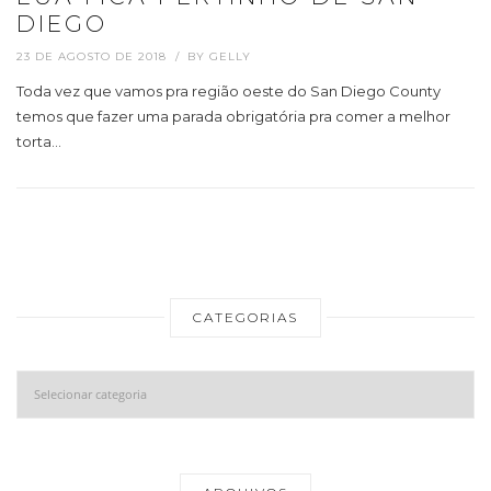
DIEGO
23 DE AGOSTO DE 2018
BY
GELLY
Toda vez que vamos pra região oeste do San Diego County
temos que fazer uma parada obrigatória pra comer a melhor
torta…
CATEGORIAS
Categorias
Ar