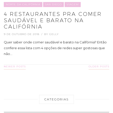
NORTE DA CALIFÓRNIA
SAN DIEGO
VIAGEM
4 RESTAURANTES PRA COMER
SAUDÁVEL E BARATO NA
CALIFÓRNIA
9 DE OUTUBRO DE 2018
BY
GELLY
Quer saber onde comer saudável e barato na Califórnia? Então
confere essa lista com 4 opções de redes super gostosas que
não…
NEWER POSTS
OLDER POSTS
CATEGORIAS
Categorias