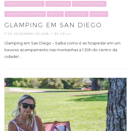
AMÉRICA DO NORTE
CALIFORNIA
ESTADOS UNIDOS
GLAMPING/CAMPING
HOTÉIS
SAN DIEGO
VIAGEM
GLAMPING EM SAN DIEGO
7 DE DEZEMBRO DE 2018
BY
GELLY
Glamping em San Diego – Saiba como é se hospedar em um
luxuoso acampamento nas montanhas a 1:30h do centro da
cidade!…