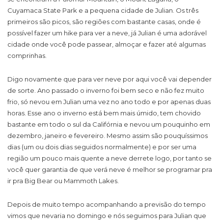
Cuyamaca State Park e a pequena cidade de Julian. Os três
primeiros são picos, são regiões com bastante casas, onde é
possível fazer um hike para ver a neve, já Julian é uma adorável
cidade onde você pode passear, almoçar e fazer até algumas
comprinhas.
Digo novamente que para ver neve por aqui você vai depender
de sorte. Ano passado o inverno foi bem seco e não fez muito
frio, só nevou em Julian uma vez no ano todo e por apenas duas
horas. Esse ano o inverno está bem mais úmido, tem chovido
bastante em todo o sul da Califórnia e nevou um pouquinho em
dezembro, janeiro e fevereiro. Mesmo assim são pouquíssimos
dias (um ou dois dias seguidos normalmente) e por ser uma
região um pouco mais quente a neve derrete logo, por tanto se
você quer garantia de que verá neve é melhor se programar pra
ir pra Big Bear ou Mammoth Lakes.
Depois de muito tempo acompanhando a previsão do tempo
vimos que nevaria no domingo e nós seguimos para Julian que