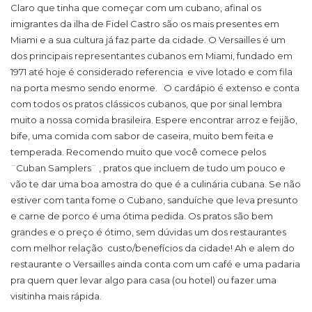
Claro que tinha que começar com um cubano, afinal os
imigrantes da ilha de Fidel Castro são os mais presentes em
Miami e a sua cultura já faz parte da cidade. O Versailles é um
dos principais representantes cubanos em Miami, fundado em
1971 até hoje é considerado referencia
e vive lotado e com fila
na porta mesmo sendo enorme.
O cardápio é extenso e conta
com todos os pratos clássicos cubanos, que por sinal lembra
muito a nossa comida brasileira. Espere encontrar arroz e feijão,
bife, uma comida com sabor de caseira, muito bem feita e
temperada. Recomendo muito que você comece pelos
¨Cuban Samplers¨ , pratos que incluem de tudo um pouco e
vão te dar uma boa amostra do que é a culinária cubana. Se não
estiver com tanta fome o Cubano, sanduíche que leva presunto
e carne de porco é uma ótima pedida. Os pratos são bem
grandes e o preço é ótimo, sem dúvidas um dos restaurantes
com melhor relação
custo/benefícios da cidade! Ah e alem do
restaurante o Versailles ainda conta com um café e uma padaria
pra quem quer levar algo para casa (ou hotel) ou fazer uma
visitinha mais rápida.