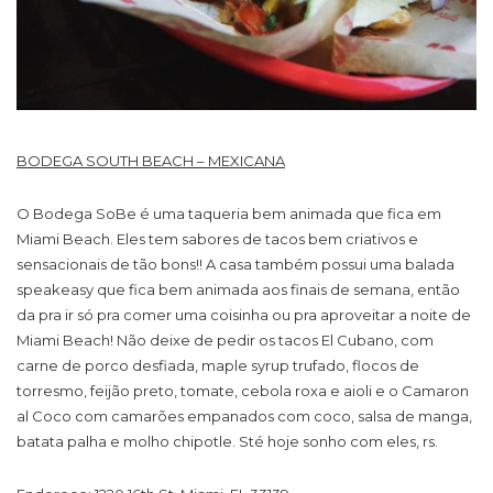
BODEGA SOUTH BEACH – MEXICANA
O Bodega SoBe é uma taqueria bem animada que fica em
Miami Beach. Eles tem sabores de tacos bem criativos e
sensacionais de tão bons!! A casa também possui uma balada
speakeasy que fica bem animada aos finais de semana, então
da pra ir só pra comer uma coisinha ou pra aproveitar a noite de
Miami Beach! Não deixe de pedir os tacos El Cubano, com
carne de porco desfiada, maple syrup trufado, flocos de
torresmo, feijão preto, tomate, cebola roxa e aioli e o Camaron
al Coco com camarões empanados com coco, salsa de manga,
batata palha e molho chipotle. Sté hoje sonho com eles, rs.