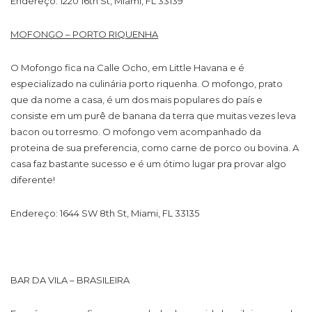
Endereço: 1220 16th St, Miami, FL 33139
MOFONGO – PORTO RIQUENHA
O Mofongo fica na Calle Ocho, em Little Havana e é
especializado na culinária porto riquenha. O mofongo, prato
que da nome a casa, é um dos mais populares do país e
consiste em um purê de banana da terra que muitas vezes leva
bacon ou torresmo. O mofongo vem acompanhado da
proteina de sua preferencia, como carne de porco ou bovina. A
casa faz bastante sucesso e é um ótimo lugar pra provar algo
diferente!
Endereço: 1644 SW 8th St, Miami, FL 33135
BAR DA VILA – BRASILEIRA