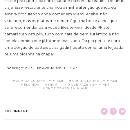
Esse é pra quem fica com saudade da comida brasileira quando
viaja. Esse restaurante chamou a minha atenção quando eu
estava procurando onde comer em Miami. Acabei não
visitando, mas os pratos me deram água na boa e achei que
valia recomendar para vocês. Eles servem desde PF até
camarão ao catupiry, tudo com cara de bem autêntico e não
aquela comida que já foi americanizada. Da pra petiscar com
uma porção de pasteis ou salgadinhos até comer uma feijoada
ou uma picanha na chapa!
Endereço: 152 SE 1st Ave, Miami, FL 33131
COMIDA CUBANA EM MIAMI
COMIDA LATINA EM MIAMI
FLORIDA
MIAMI
O QUE FAZER EM MIAMI
ONDE COMER EM MIAMI
NO COMMENTS